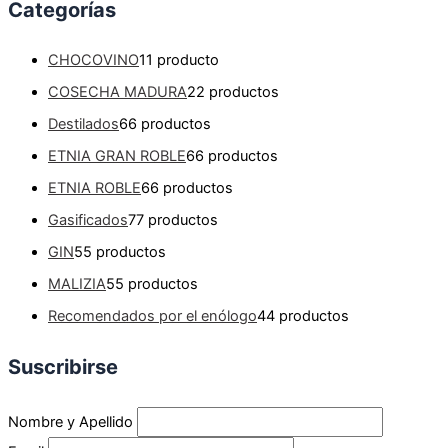
Categorías
CHOCOVINO
1
1 producto
COSECHA MADURA
2
2 productos
Destilados
6
6 productos
ETNIA GRAN ROBLE
6
6 productos
ETNIA ROBLE
6
6 productos
Gasificados
7
7 productos
GIN
5
5 productos
MALIZIA
5
5 productos
Recomendados por el enólogo
4
4 productos
Suscribirse
Nombre y Apellido