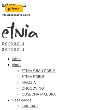
Ir al contenido
¡Oferta!
¡Oferta!
info@bodegaetnia.com
$
0,00
0
Cart
$
0,00
0
Cart
Inicio
Vinos
ETNIA GRAN ROBLE
ETNIA ROBLE
MALIZIA
CHOCOVINO
COSECHA MADURA
Gasificados
TRIP-BAR