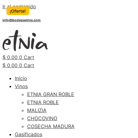
Ir al contenido
¡Oferta!
¡Oferta!
¡Oferta!
¡Oferta!
¡Oferta!
info@bodegaetnia.com
$
0,00
0
Cart
$
0,00
0
Cart
Inicio
Vinos
ETNIA GRAN ROBLE
ETNIA ROBLE
MALIZIA
CHOCOVINO
COSECHA MADURA
Gasificados