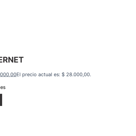
o
ERNET
000,00
El precio actual es: $ 28.000,00.
des