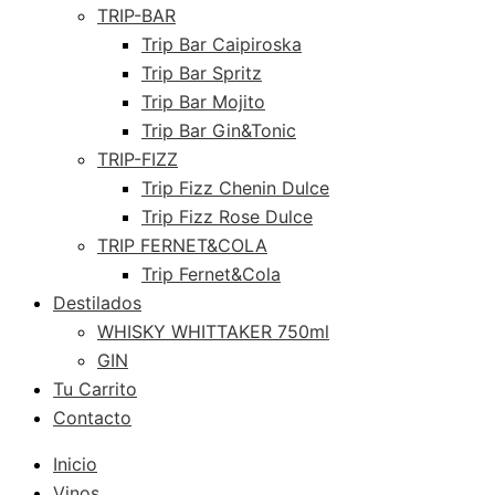
TRIP-BAR
Trip Bar Caipiroska
Trip Bar Spritz
Trip Bar Mojito
Trip Bar Gin&Tonic
TRIP-FIZZ
Trip Fizz Chenin Dulce
Trip Fizz Rose Dulce
TRIP FERNET&COLA
Trip Fernet&Cola
Destilados
WHISKY WHITTAKER 750ml
GIN
Tu Carrito
Contacto
Inicio
Vinos